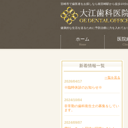
宮崎市で歯医者をお探しなら南宮崎駅から徒歩10分
健康的な生活を送るために予防治療に力を入れてお
ホーム
医院
Home
Clin
新着情報一覧
一覧を見る
2026/04/17
※臨時休診のお知らせ※
2024/10/04
非常勤の歯科衛生士の募集をしてい
ます。
2024/09/07