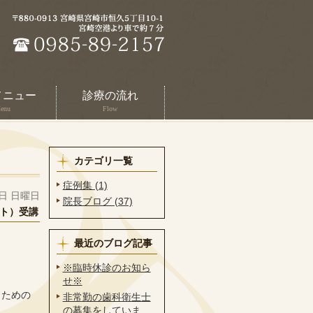
メニュー
診療の流れ
enu
Flow
カテゴリ一覧
症例集 (1)
3日 日曜日
院長ブログ (37)
ト）受講
最近のブログ記事
。
※臨時休診のお知ら
せ※
導くための
非常勤の歯科衛生士
の募集をしていま