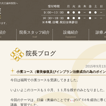
の大江歯科医院へ
ります。
紹介
院長スタッフ紹介
設備紹介
診療
ic
Staff
Equipment
M
院長ブログ
2015年9月1
小濱コース（審美修復及びインプラン治療成功の為のポイン
今日は福岡で小濱コースを受講してきました。
いよいよこのコースも１０月、１１月を残すのみとなりました
今回のテーマは、臼歯（奥歯のことです
)ｲﾝﾌﾟﾗﾝﾄを成功に
講義、実習でした。