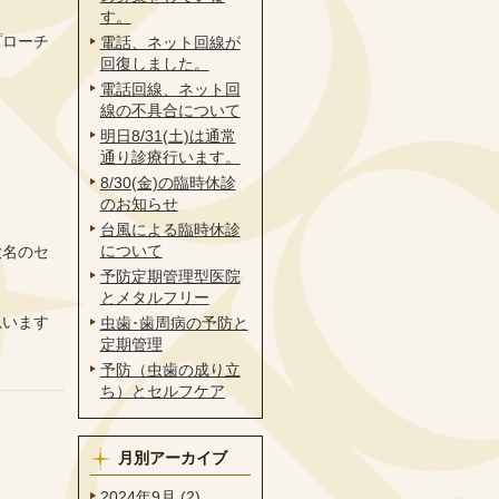
す。
プローチ
電話、ネット回線が
回復しました。
電話回線、ネット回
線の不具合について
明日8/31(土)は通常
通り診療行います。
8/30(金)の臨時休診
のお知らせ
台風による臨時休診
について
大名のセ
予防定期管理型医院
とメタルフリー
思います
虫歯･歯周病の予防と
定期管理
予防（虫歯の成り立
ち）とセルフケア
月別アーカイブ
2024年9月 (2)