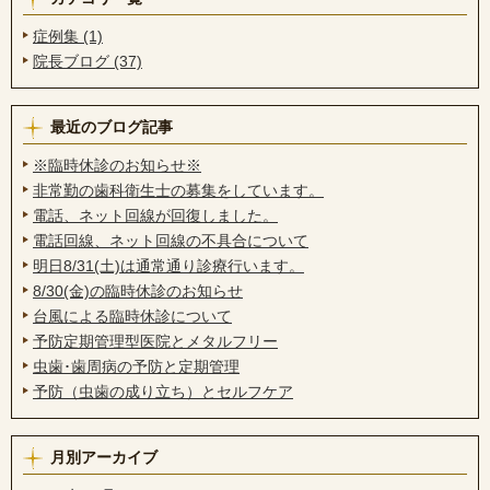
症例集 (1)
院長ブログ (37)
最近のブログ記事
※臨時休診のお知らせ※
非常勤の歯科衛生士の募集をしています。
電話、ネット回線が回復しました。
電話回線、ネット回線の不具合について
明日8/31(土)は通常通り診療行います。
8/30(金)の臨時休診のお知らせ
台風による臨時休診について
予防定期管理型医院とメタルフリー
虫歯･歯周病の予防と定期管理
予防（虫歯の成り立ち）とセルフケア
月別アーカイブ